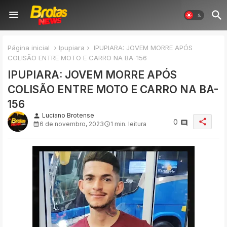
Página inicial
Ipupiara
IPUPIARA: JOVEM MORRE APÓS
COLISÃO ENTRE MOTO E CARRO NA BA-156
IPUPIARA: JOVEM MORRE APÓS
COLISÃO ENTRE MOTO E CARRO NA BA-
156
Luciano Brotense
person
share
0
6 de novembro, 2023
1 min. leitura