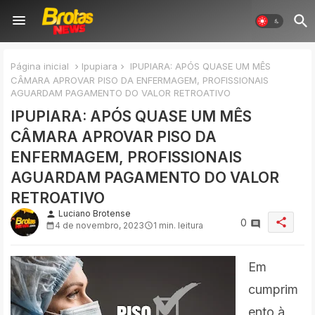
Página inicial
Ipupiara
IPUPIARA: APÓS QUASE UM MÊS
CÂMARA APROVAR PISO DA ENFERMAGEM, PROFISSIONAIS
AGUARDAM PAGAMENTO DO VALOR RETROATIVO
IPUPIARA: APÓS QUASE UM MÊS
CÂMARA APROVAR PISO DA
ENFERMAGEM, PROFISSIONAIS
AGUARDAM PAGAMENTO DO VALOR
RETROATIVO
Luciano Brotense
person
share
0
4 de novembro, 2023
1 min. leitura
Em
cumprim
ento à