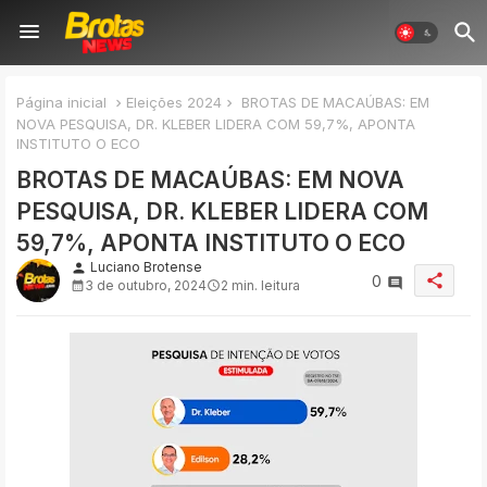
Página inicial
Eleições 2024
BROTAS DE MACAÚBAS: EM
NOVA PESQUISA, DR. KLEBER LIDERA COM 59,7%, APONTA
INSTITUTO O ECO
BROTAS DE MACAÚBAS: EM NOVA
PESQUISA, DR. KLEBER LIDERA COM
59,7%, APONTA INSTITUTO O ECO
Luciano Brotense
person
share
0
3 de outubro, 2024
2 min. leitura