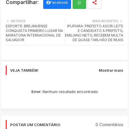
Facebook
Wh
ANTIGOS
MAIS RECENTES
ESPORTE: BREJINHENSE
IPUPIARA: PREFEITO ASCIR LEITE
ats
CONQUISTA PRIMEIRO LUGAR NA
E CANDIDATO A PREFEITO,
MARATONA INTERNACIONAL DE
EMILIANO NETO, RECEBEM MULTA
app
SALVADOR
DE QUASE 1 MILHÃO DE REAIS
VEJA TAMBÉM:
Mostrar mais
Error:
Nenhum resultado encontrado
0 Comentários
POSTAR UM COMENTÁRIO