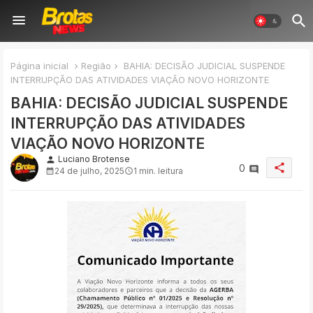
Página inicial
Região
BAHIA: DECISÃO JUDICIAL SUSPENDE
INTERRUPÇÃO DAS ATIVIDADES VIAÇÃO NOVO HORIZONTE
BAHIA: DECISÃO JUDICIAL SUSPENDE
INTERRUPÇÃO DAS ATIVIDADES
VIAÇÃO NOVO HORIZONTE
Luciano Brotense
person
share
0
24 de julho, 2025
1 min. leitura