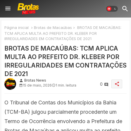
Página inicial
Brotas de Macaúbas
BROTAS DE MACAÚBAS:
TCM APLICA MULTA AO PREFEITO DR. KLEBER POR
IRREGULARIDADES EM CONTRATAÇÕES DE 2021
BROTAS DE MACAÚBAS: TCM APLICA
MULTA AO PREFEITO DR. KLEBER POR
IRREGULARIDADES EM CONTRATAÇÕES
DE 2021
Brotas News
person
share
0
15 de maio, 2026
1 min. leitura
O Tribunal de Contas dos Municípios da Bahia
(TCM-BA) julgou parcialmente procedente um
Termo de Ocorrência envolvendo a Prefeitura de
Brotas de Macaúbas e aplicou multa ao prefeito